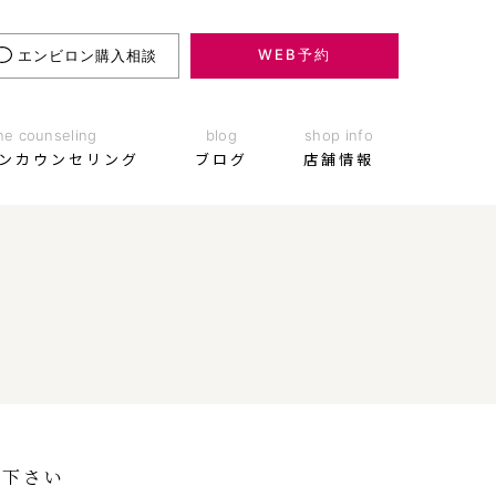
WEB予約
エンビロン購入相談
ne counseling
blog
shop info
ンカウンセリング
ブログ
店舗情報
エンビロン購入相談
お悩み別メニュー
店舗情報
WEB予約
み下さい