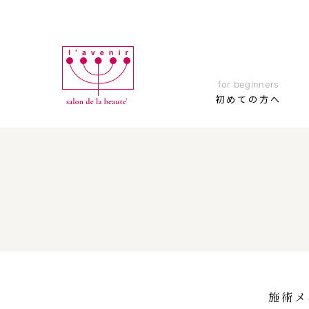
Skip
to
content
for beginners
初めての方へ
初めての方へ
全ての施術メニュー
ブログ
オンラインカウンセリング
施術メ