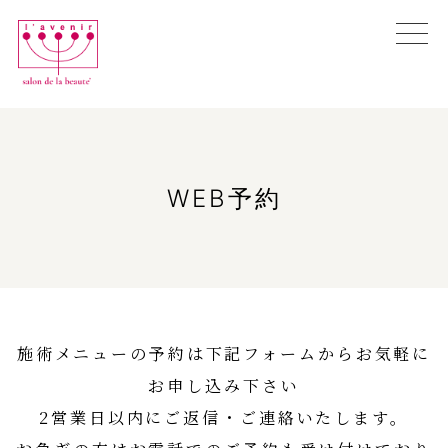
Skip
to
content
初めての方へ
エンビロン購入相談
全ての施術メニュー
お悩み別メニュー
WEB予約
ブログ
店舗情報
オンラインカウンセリング
WEB予約
施術メニューの予約は下記フォームからお気軽に
お申し込み下さい
2営業日以内にご返信・ご連絡いたします。