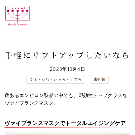
Skip
to
content
初めての方へ
エンビロン購入相談
手軽にリフトアップしたいなら
全ての施術メニュー
お悩み別メニュー
ブログ
2023年10月4日
店舗情報
シミ・シワ・たるみ・くすみ
未分類
オンラインカウンセリング
数あるエンビロン製品の中でも、即効性トップクラスな
ヴァイブランスマスク。
WEB予約
ヴァイブランスマスクでトータルエイジングケア