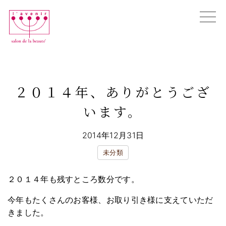
Skip
to
content
初めての方へ
エンビロン購入相談
２０１４年、ありがとうござ
全ての施術メニュー
お悩み別メニュー
います。
ブログ
店舗情報
2014年12月31日
オンラインカウンセリング
未分類
WEB予約
２０１４年も残すところ数分です。
今年もたくさんのお客様、お取り引き様に支えていただ
きました。