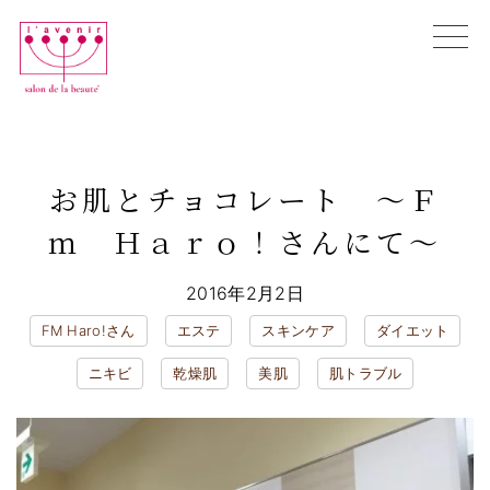
Skip
to
content
初めての方へ
エンビロン購入相談
お肌とチョコレート ～Ｆ
全ての施術メニュー
お悩み別メニュー
ｍ Ｈａｒｏ！さんにて～
ブログ
店舗情報
2016年2月2日
オンラインカウンセリング
FM Haro!さん
エステ
スキンケア
ダイエット
WEB予約
ニキビ
乾燥肌
美肌
肌トラブル