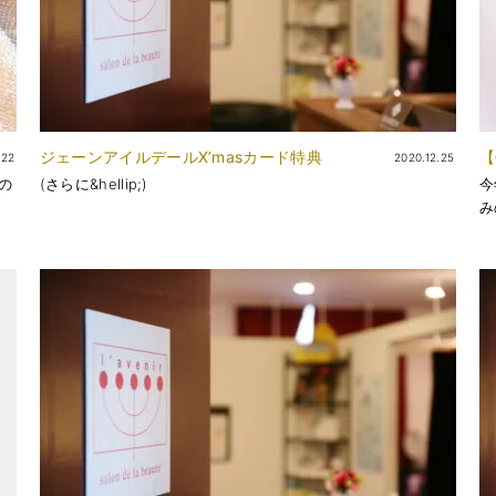
ジェーンアイルデールX’masカード特典
【
.22
2020.12.25
め
の
(さらに&hellip;)
今
み