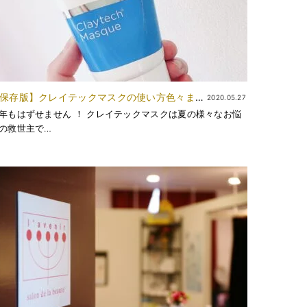
保存版】クレイテックマスクの使い方色々まと
2020.05.27
ました！
年もはずせません ！ クレイテックマスクは夏の様々なお悩
の救世主で…