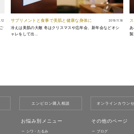
サプリメントと食事で美肌と健康な身体に
ス
.12
2019.11.18
ご
冷えは美肌の大敵 冬はクリスマスや忘年会、新年会などオシ
あ
ャレをして出…
製
エンビロン購入相談
オンラインカウン
お悩み別メニュー​​
その他のページ​
シワ・たるみ
ブログ