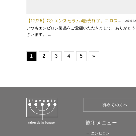
【12/25】Cクエンスセラム4販売終了。コロスト
2019.12
も・・
いつもエンビロン製品をご愛顧いただきまして、ありがとう
ざいます。 …
1
2
3
4
5
»
初めての方へ
施術メニュー​
エンビロン