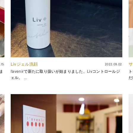
Livジェル洗顔
サ
.15
2022.09.02
ま
l’avenirで新たに取り扱いが始まりました、Livコントロールジ
ト
ェル。 …
だ