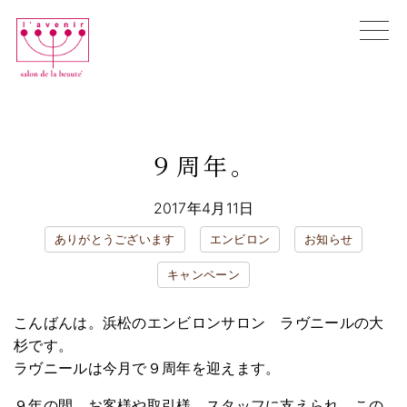
Skip
to
content
初めての方へ
エンビロン購入相談
９周年。
全ての施術メニュー
お悩み別メニュー
ブログ
2017年4月11日
店舗情報
ありがとうございます
エンビロン
お知らせ
オンラインカウンセリング
キャンペーン
WEB予約
こんばんは。浜松のエンビロンサロン ラヴニールの大
杉です。
ラヴニールは今月で９周年を迎えます。
９年の間、お客様や取引様、スタッフに支えられ、この