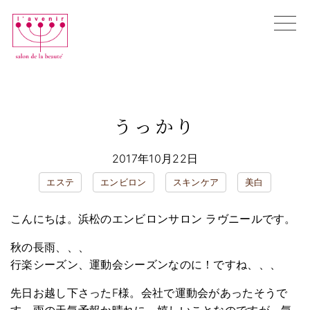
Skip
to
content
初めての方へ
エンビロン購入相談
うっかり
全ての施術メニュー
お悩み別メニュー
ブログ
2017年10月22日
店舗情報
エステ
エンビロン
スキンケア
美白
オンラインカウンセリング
こんにちは。浜松のエンビロンサロン ラヴニールです。
WEB予約
秋の長雨、、、
行楽シーズン、運動会シーズンなのに！ですね、、、
先日お越し下さったF様。会社で運動会があったそうで